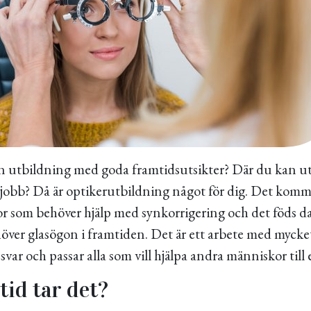
en utbildning med goda framtidsutsikter? Där du kan ut
r jobb? Då är optikerutbildning något för dig. Det komme
r som behöver hjälp med synkorrigering och det föds d
över glasögon i framtiden. Det är ett arbete med mycket
var och passar alla som vill hjälpa andra människor till e
tid tar det?