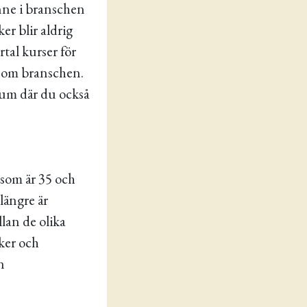
inne i branschen
er blir aldrig
rtal kurser för
inom branschen.
rum där du också
 som är 35 och
längre är
lan de olika
ker och
n