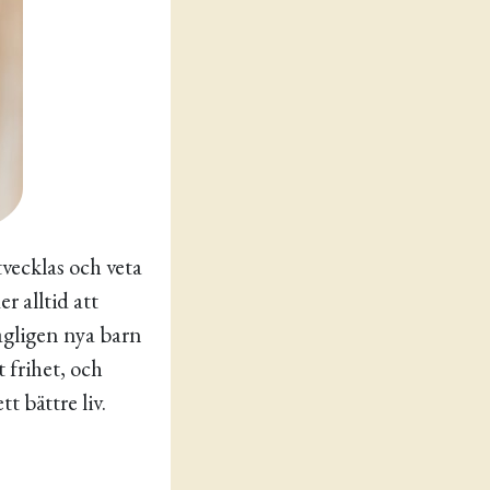
vecklas och veta
r alltid att
agligen nya barn
 frihet, och
tt bättre liv.