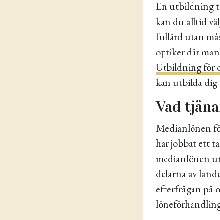
En utbildning ti
kan du alltid väl
fullärd utan mås
optiker där man
Utbildning för 
kan utbilda dig t
Vad tjäna
Medianlönen för
har jobbat ett t
medianlönen ung
delarna av land
efterfrågan på o
löneförhandling 