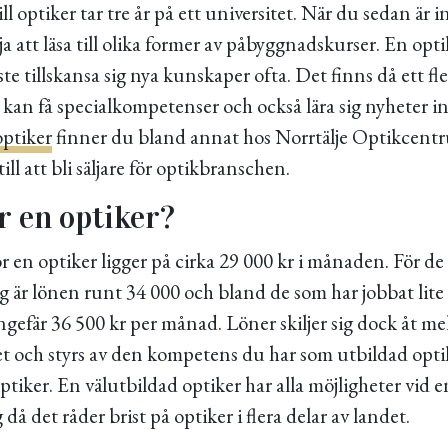
ll optiker tar tre år på ett universitet. När du sedan är 
ja att läsa till olika former av påbyggnadskurser. En optik
te tillskansa sig nya kunskaper ofta. Det finns då ett fle
 kan få specialkompetenser och också lära sig nyheter 
optiker
finner du bland annat hos Norrtälje Optikcent
ill att bli säljare för optikbranschen.
r en optiker?
 en optiker ligger på cirka 29 000 kr i månaden. För de
ag är lönen runt 34 000 och bland de som har jobbat lite 
efär 36 500 kr per månad. Löner skiljer sig dock åt mel
et och styrs av den kompetens du har som utbildad opti
ptiker. En välutbildad optiker har alla möjligheter vid e
då det råder brist på optiker i flera delar av landet.