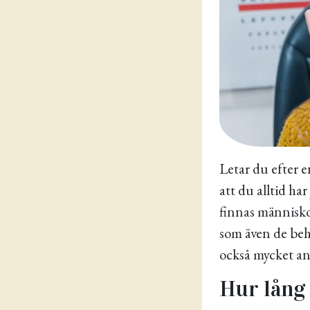
Letar du efter 
att du alltid ha
finnas människo
som även de beh
också mycket ans
Hur lång 